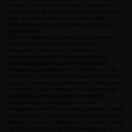
installiert. Dieses wurde mit einer E-Ladesäule
verbunden, die an der Park
fl
äche vor dem Gebäude
steht. Zu
-
sätzlich plant der Kreis Fotovoltaik-
Dach
fl
ächenanlagen auf an
-
deren kreiseigenen
Liegenschaften.
CDU-Kreistagsfraktion Heinsberg
23. Dezember
2020
Ein besonders großes Projekt ist die
Entsiegelung von Flächen
im Bereich der
Kreisverwaltung selbst. Unter den gegebenen
Rahmenbedingungen wurde ein Potenzial für
Entsiegelungs
-
maßnahmen von mindestens 1.750
qm ermittelt. Dadurch wird
das Kanalnetz entlastet
und das Mikroklima im unmittelbaren
Umfeld gerade
im Sommer spürbar verbessert.
Ein „Sonnensegel“
als Fotovoltaikanlage, die dem Sonnenstand
nachgeführt wird, wurde bereits vor dem
Hauptgebäude der
Kreisverwaltung installiert. Dieses
wurde mit einer E-Ladesäule
verbunden, die an der
Park
fl
äche vor dem Gebäude steht. Zu
-
sätzlich plant
der Kreis Fotovoltaik-Dach
fl
ächenanlagen auf an
-