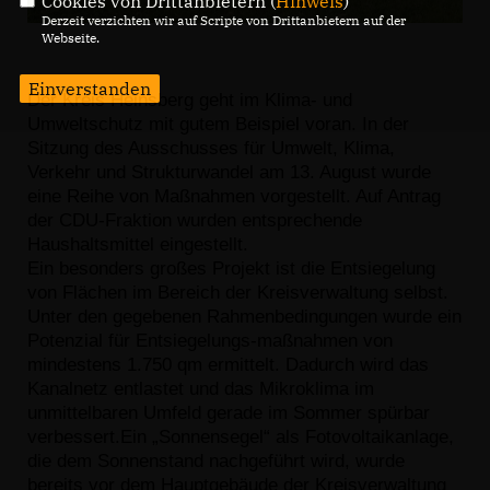
Cookies von Drittanbietern (
Hinweis
)
Derzeit verzichten wir auf Scripte von Drittanbietern auf der
Webseite.
Einverstanden
Der Kreis Heinsberg geht im Klima- und
Umweltschutz mit gu
tem Beispiel voran. In der
Sitzung des Ausschusses für Umwelt,
Klima,
Verkehr und Strukturwandel am 13. August wurde
eine
Reihe von Maßnahmen vorgestellt. Auf Antrag
der CDU-Frakti
on wurden entsprechende
Haushaltsmittel eingestellt.
Ein besonders großes Projekt ist die Entsiegelung
von Flächen
im Bereich der Kreisverwaltung selbst.
Unter den gegebenen
Rahmenbedingungen wurde ein
Potenzial für Entsiegelungs
-
maßnahmen von
mindestens 1.750 qm ermittelt. Dadurch wird
das
Kanalnetz entlastet und das Mikroklima im
unmittelbaren
Umfeld gerade im Sommer spürbar
verbessert.
Ein „Sonnensegel“ als Fotovoltaikanlage,
die dem Sonnenstand
nachgeführt wird, wurde
bereits vor dem Hauptgebäude der
Kreisverwaltung