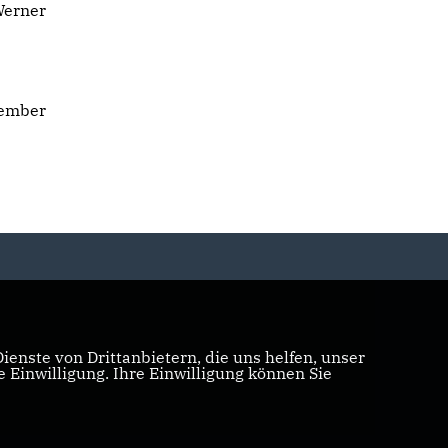
Werner
vember
enste von Drittanbietern, die uns helfen, unser
Einwilligung. Ihre Einwilligung können Sie