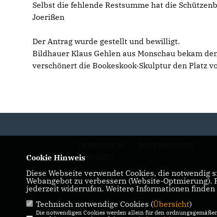
Selbst die fehlende Restsumme hat die Schützenb
Joerißen
Der Antrag wurde gestellt und bewilligt.
Bildhauer Klaus Gehlen aus Monschau bekam den A
verschönert die Bookeskook-Skulptur den Platz vo
IMPRESSUM
DATENSCHUTZ
KONTAKT
Cookie Hinweis
Diese Webseite verwendet Cookies, die notwendig si
Webangebot zu verbessern (Website-Optmierung). Fü
jederzeit widerrufen. Weitere Informationen finden
Technisch notwendige Cookies (
Übersicht
)
Die notwendigen Cookies werden allein für den ordnungsgemäßen 