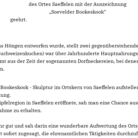
des Ortes Saeffelen mit der Auszeichnung
Soevelder Bookeskook“
geehrt.
aus Höngen entworfen wurde, stellt zwei gegenüberstehend
(Buchweizenkuchen) war über Jahrhunderte Hauptnahrungs
mmt aus der Zeit der sogenannten Dorfneckereien, bei dene
n.
e Bookeskook - Skulptur im Ortskern von Saeffelen aufstelle
zung.
pfelregion in Saeffelen eröffnete, sah man eine Chance au
ahme zu erhalten.
ehr gut und sah darin eine wunderbare Aufwertung des Orts
 sofort zugesagt, die ehrenamtlichen Tätigkeiten durchzu