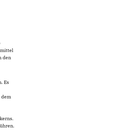
e
mittel
n den
n. Es
s dem
kerns.
führen.