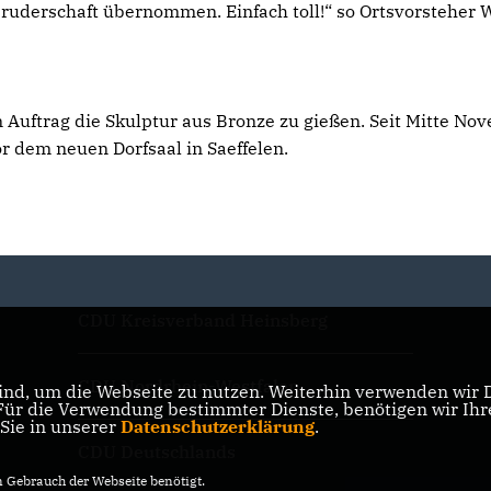
ruderschaft übernommen. Einfach toll!“ so Ortsvorsteher 
uftrag die Skulptur aus Bronze zu gießen. Seit Mitte No
r dem neuen Dorfsaal in Saeffelen.
CDU Kreisverband Heinsberg
CDU Nordrhein-Westfalen
nd, um die Webseite zu nutzen. Weiterhin verwenden wir Di
r die Verwendung bestimmter Dienste, benötigen wir Ihre 
 Sie in unserer
Datenschutzerklärung
.
CDU Deutschlands
Gebrauch der Webseite benötigt.